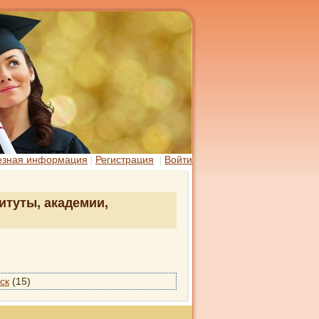
езная информация
Регистрация
Войти
итуты, академии,
ск
(15)