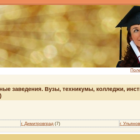
Пол
ные заведения. Вузы, техникумы, колледжи, инст
)
г. Димитровград
(7)
г. Ульянов