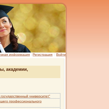
езная информация
Регистрация
Войти
ы, академии,
государственный университет"
ысшего профессионального