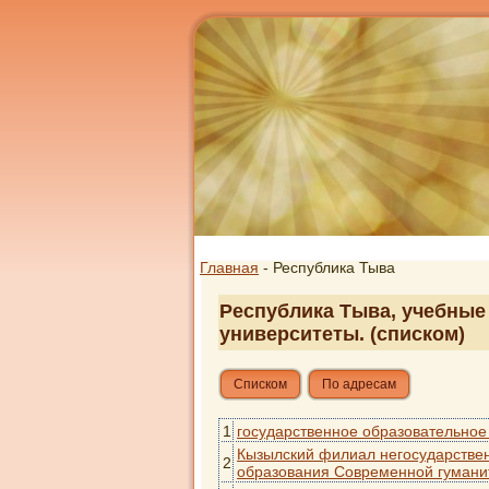
Главная
- Республика Тыва
Республика Тыва, учебные 
университеты. (списком)
Списком
По адресам
1
государственное образовательное
Кызылский филиал негосударствен
2
образования Современной гумани