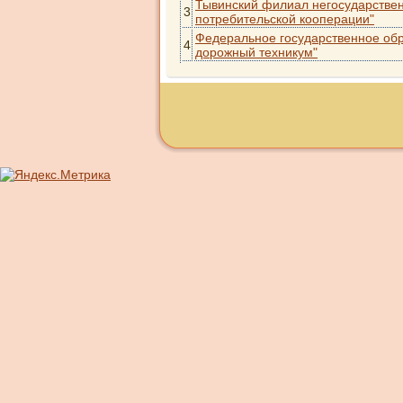
Тывинский филиал негосударствен
3
потребительской кооперации"
Федеральное государственное об
4
дорожный техникум"