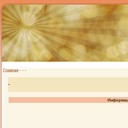
Главная
-
-
-
-
Информац