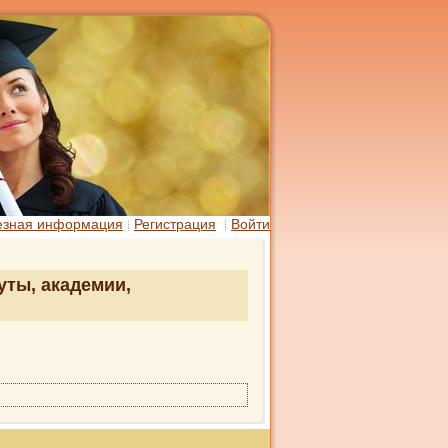
езная информация
Регистрация
Войти
уты, академии,