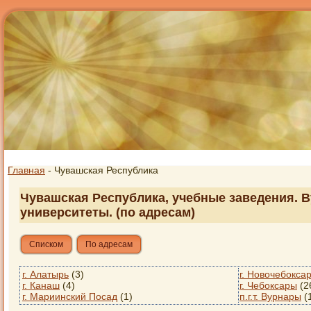
Главная
- Чувашская Республика
Чувашская Республика, учебные заведения. В
университеты. (по адресам)
Списком
По адресам
г. Алатырь
(3)
г. Новочебокса
г. Канаш
(4)
г. Чебоксары
(2
г. Мариинский Посад
(1)
п.г.т. Вурнары
(