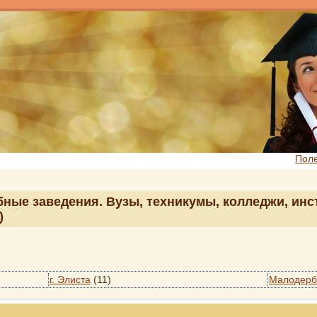
Пол
ные заведения. Вузы, техникумы, колледжи, инс
)
г. Элиста
(11)
Малодерб