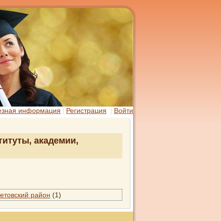
езная информация
Регистрация
Войти
титуты, академии,
етовский район
(1)