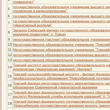
университет"
государственное образовательное учреждение высшего пр
5
управления и радиоэлектроники"
6
государственное образовательное учреждение высшего пр
государственное образовательное учреждение среднего 
7
гуманитарный колледж"
Западно-Сибирский филиал государственного образовател
8
академия правосудия" (г. Томск)
9
негосударственное (частное) образовательное учреждение
10
Негосударственное образовательное учреждение "Томский
11
Негосударственное образовательное учреждение "Томский
12
негосударственное образовательное учреждение высшего 
13
негосударственное образовательное учреждение среднего 
Томский институт негосударственного образовательного 
14
юридическая гуманитарная академия" (филиал)
Томский сельскохозяйственный институт - филиал федера
15
профессионального образования "Новосибирский государс
Томский филиал негосударственного аккредитованного ча
16
образования Современной гуманитарной академии
Томский филиал федерального государственного образова
17
институт Федеральной службы исполнения наказаний" (г. Т
Томский филиал федерального государственного образов
18
"Новосибирская государственная академия водного трансп