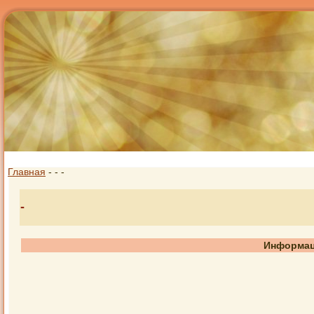
Главная
-
-
-
-
Информац