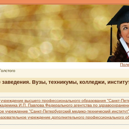
Пол
Толстого
е заведения. Вузы, техникумы, колледжи, институ
 учреждение высшего профессионального образования "Санкт-Пет
кадемика И.П. Павлова Федерального агентства по здравоохранен
ое учреждение "Санкт-Петербургский медико-технический институт
разовательное учреждение дополнительного профессионального о