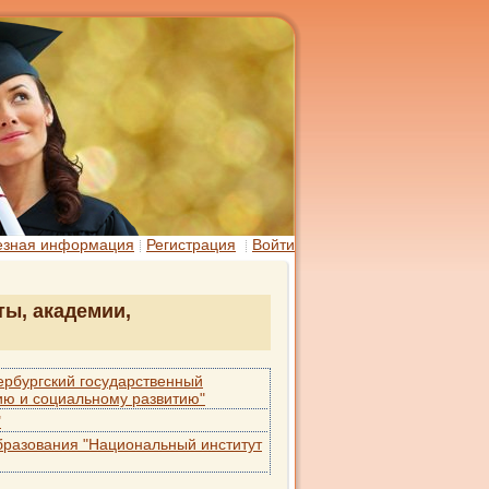
езная информация
Регистрация
Войти
ты, академии,
ербургский государственный
ию и социальному развитию"
"
бразования "Национальный институт