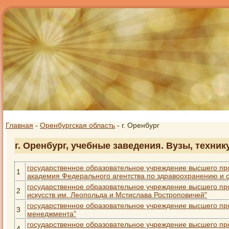
Главная
-
Оренбургская область
- г. Оренбург
г. Оренбург, учебные заведения. Вузы, техни
государственное образовательное учреждение высшего пр
1
академия Федерального агентства по здравоохранению и 
государственное образовательное учреждение высшего пр
2
искусств им. Леопольда и Мстислава Ростроповичей"
государственное образовательное учреждение высшего пр
3
менеджмента"
государственное образовательное учреждение высшего пр
4