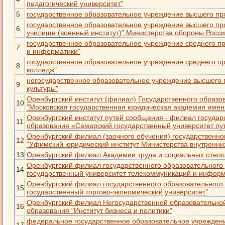
педагогический университет"
5
государственное образовательное учреждение высшего пр
государственное образовательное учреждение высшего пр
6
училище (военный институт)" Министерства обороны Росс
государственное образовательное учреждение среднего пр
7
и информатики"
государственное образовательное учреждение среднего п
8
колледж"
негосударственное образовательное учреждение высшего 
9
культуры"
Оренбургский институт (филиал) Государственного образ
10
"Московская государственная юридическая академия имен
Оренбургский институт путей сообщения - филиал госуда
11
образования «Самарский государственный университет п
Оренбургский филиал (заочного обучения) государственн
12
"Уфимский юридический институт Министерства внутренни
13
Оренбургский филиал Академии труда и социальных отно
Оренбургский филиал государственного образовательного
14
государственный университет телекоммуникаций и информ
Оренбургский филиал государственного образовательного
15
государственный торгово-экономический университет"
Оренбургский филиал Негосударственной образовательно
16
образования "Институт бизнеса и политики"
федеральное государственное образовательное учрежден