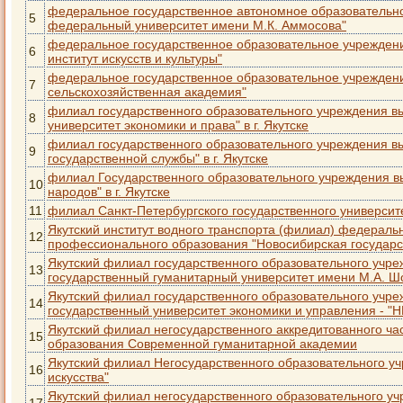
федеральное государственное автономное образовательн
5
федеральный университет имени М.К. Аммосова"
федеральное государственное образовательное учреждени
6
институт искусств и культуры"
федеральное государственное образовательное учреждени
7
сельскохозяйственная академия"
филиал государственного образовательного учреждения в
8
университет экономики и права" в г. Якутске
филиал государственного образовательного учреждения в
9
государственной службы" в г. Якутске
филиал Государственного образовательного учреждения в
10
народов" в г. Якутске
11
филиал Санкт-Петербургского государственного университет
Якутский институт водного транспорта (филиал) федераль
12
профессионального образования "Новосибирская государс
Якутский филиал государственного образовательного учр
13
государственный гуманитарный университет имени М.А. Ш
Якутский филиал государственного образовательного учр
14
государственный университет экономики и управления - "
Якутский филиал негосударственного аккредитованного ч
15
образования Современной гуманитарной академии
Якутский филиал Негосударственного образовательного у
16
искусства"
Якутский филиал негосударственного образовательного у