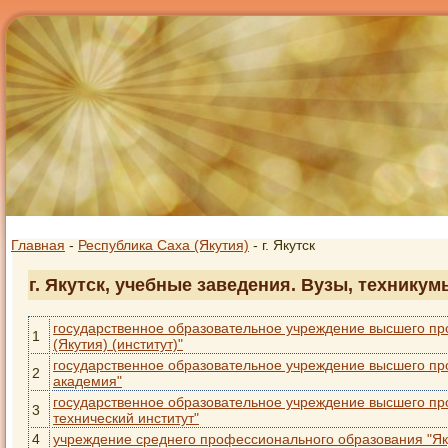
Главная
-
Республика Саха (Якутия)
- г. Якутск
г. Якутск, учебные заведения. Вузы, технику
государственное образовательное учреждение высшего п
1
(Якутия) (институт)"
государственное образовательное учреждение высшего пр
2
академия"
государственное образовательное учреждение высшего пр
3
технический институт"
4
учреждение среднего профессионального образования "Як