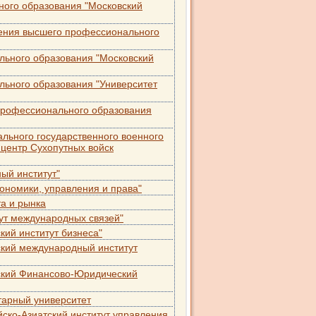
ного образования "Московский
дения высшего профессионального
льного образования "Московский
льного образования "Университет
профессионального образования
льного государственного военного
центр Сухопутных войск
ый институт"
ономики, управления и права"
а и рынка
ут международных связей"
ий институт бизнеса"
ский международный институт
ский Финансово-Юридический
тарный университет
ско-Азиатский институт управления