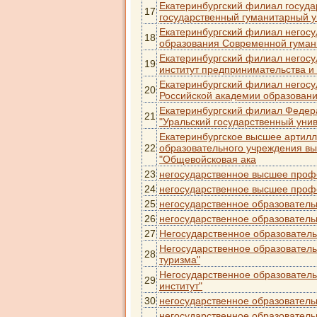
Екатеринбургский филиал госуда
17
государственный гуманитарный у
Екатеринбургский филиал негосу
18
образования Современной гуман
Екатеринбургский филиал негосу
19
институт предпринимательства и
Екатеринбургский филиал негосу
20
Российской академии образовани
Екатеринбургский филиал Федер
21
"Уральский государственный унив
Екатеринбургское высшее артилл
22
образовательного учреждения вы
"Общевойсковая ака
23
негосударственное высшее профе
24
негосударственное высшее профе
25
негосударственное образователь
26
негосударственное образователь
27
Негосударственное образователь
Негосударственное образовател
28
туризма"
Негосударственное образовател
29
институт"
30
негосударственное образовател
негосударственное образователь