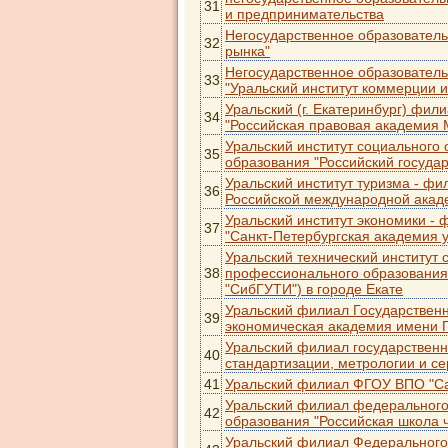
31
и предпринимательства
Негосударственное образователь
32
рынка"
Негосударственное образовател
33
"Уральский институт коммерции и
Уральский (г. Екатеринбург) фи
34
"Российская правовая академия 
Уральский институт социального
35
образования "Российский государ
Уральский институт туризма - ф
36
Российской международной акад
Уральский институт экономики -
37
"Санкт-Петербургская академия 
Уральский технический институт
38
профессионального образования
"СибГУТИ") в городе Екате
Уральский филиал Государственн
39
экономическая академия имени Г.
Уральский филиал государственн
40
стандартизации, метрологии и се
41
Уральский филиал ФГОУ ВПО "Са
Уральский филиал федерального
42
образования "Российская школа ч
Уральский филиал Федерального