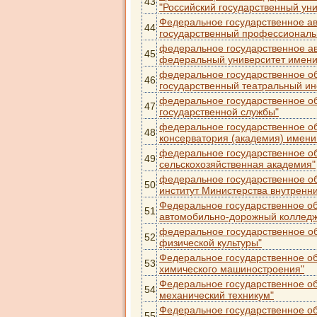
43
"Российский государственный уни
Федеральное государственное а
44
государственный профессиональн
федеральное государственное а
45
федеральный университет имени 
федеральное государственное о
46
государственный театральный ин
федеральное государственное о
47
государственной службы"
федеральное государственное о
48
консерватория (академия) имени
федеральное государственное о
49
сельскохозяйственная академия"
федеральное государственное о
50
институт Министерства внутренн
Федеральное государственное об
51
автомобильно-дорожный колледж
федеральное государственное об
52
физической культуры"
Федеральное государственное об
53
химического машиностроения"
Федеральное государственное об
54
механический техникум"
Федеральное государственное об
55