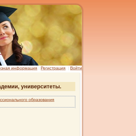
езная информация
Регистрация
Войти
кадемии, университеты.
ссионального образования