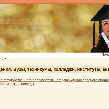
Пол
хой Лог
едения. Вузы, техникумы, колледжи, институты, а
о государственного образовательного учреждения среднего профе
ологический колледж"