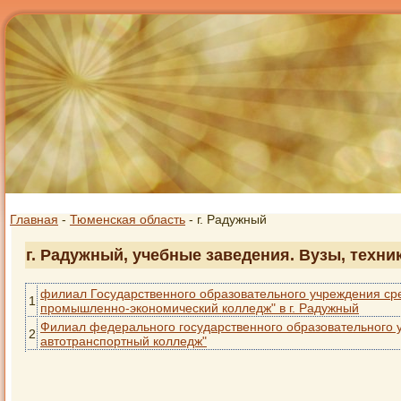
Главная
-
Тюменская область
- г. Радужный
г. Радужный, учебные заведения. Вузы, техни
филиал Государственного образовательного учреждения ср
1
промышленно-экономический колледж" в г. Радужный
Филиал федерального государственного образовательного 
2
автотранспортный колледж"