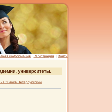
езная информация
Регистрация
Войти
кадемии, университеты.
ия "Санкт-Петербургский