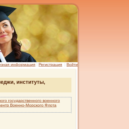
езная информация
Регистрация
Войти
еджи, институты,
ого государственного военного
центр Военно-Морского Флота