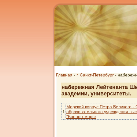
Главная
-
г. Санкт-Петербург
- набереж
набережная Лейтенанта Шм
академии, университеты.
Морской корпус Петра Великого - 
1
образовательного учреждения вы
"Военно-морск