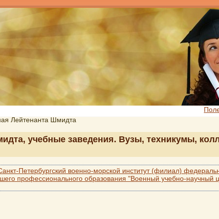
Пол
ная Лейтенанта Шмидта
идта, учебные заведения. Вузы, техникумы, колл
Санкт-Петербургский военно-морской институт (филиал) федеральн
сшего профессионального образования "Военный учебно-научный 