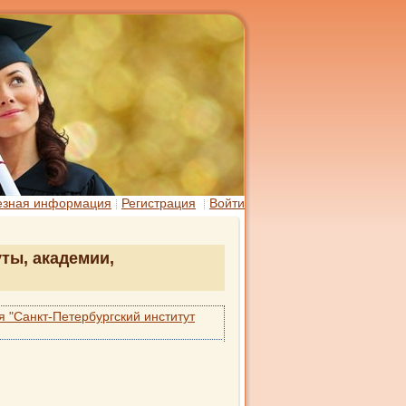
езная информация
Регистрация
Войти
уты, академии,
 "Санкт-Петербургский институт