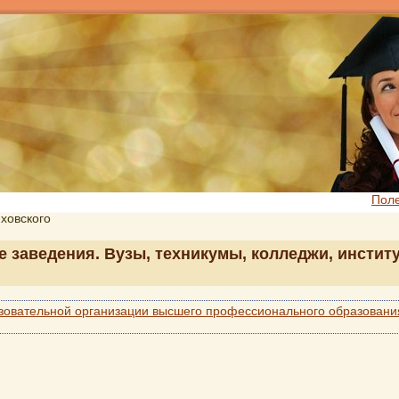
Пол
яховского
е заведения. Вузы, техникумы, колледжи, инстит
овательной организации высшего профессионального образования