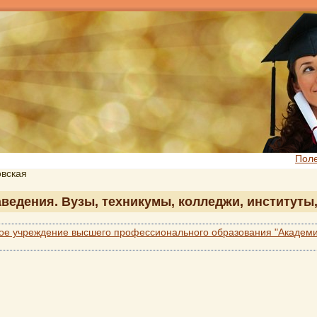
Пол
овская
аведения. Вузы, техникумы, колледжи, институты
ое учреждение высшего профессионального образования "Академи