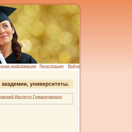
езная информация
Регистрация
Войти
, академии, университеты.
ческий Институт Гуманитарного