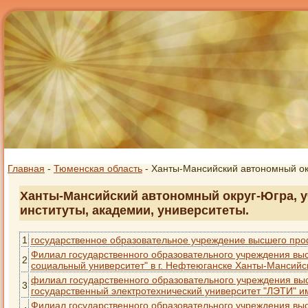
Главная
-
Тюменская область
- Ханты-Мансийский автономный о
Ханты-Мансийский автономный округ-Югра, у
институты, академии, университеты.
1
государственное образовательное учреждение высшего про
Филиал государственного образовательного учреждения вы
2
социальный университет" в г. Нефтеюганске Ханты-Мансийс
филиал государственного образовательного учреждения вы
3
государственный электротехнический университет "ЛЭТИ" им.
Филиал государственного образовательного учреждения вы