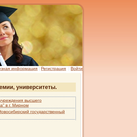
езная информация
Регистрация
Войти
демии, университеты.
 учреждения высшего
" в г. Мирном
Новосибирский государственный