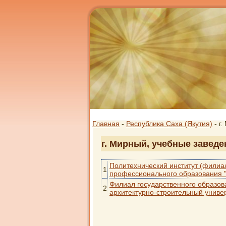
Главная
-
Республика Саха (Якутия)
- г
г. Мирный, учебные заведе
Политехнический институт (филиа
1
профессионального образования "
Филиал государственного образов
2
архитектурно-строительный универ