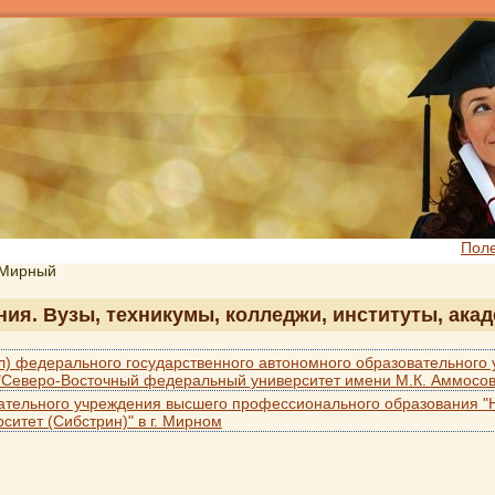
Пол
. Мирный
ния. Вузы, техникумы, колледжи, институты, ака
л) федерального государственного автономного образовательного
Северо-Восточный федеральный университет имени М.К. Аммосова
ательного учреждения высшего профессионального образования "
ситет (Сибстрин)" в г. Мирном