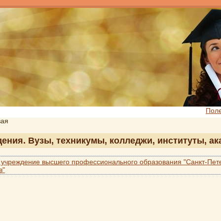
Пол
вая
дения. Вузы, техникумы, колледжи, институты, а
 учреждение высшего профессионального образования "Санкт-Пет
в"