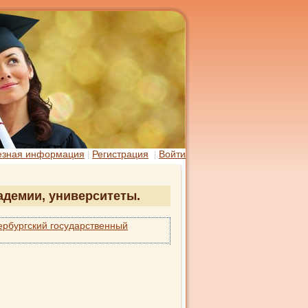
езная информация
Регистрация
Войти
кадемии, университеты.
ербургский государственный