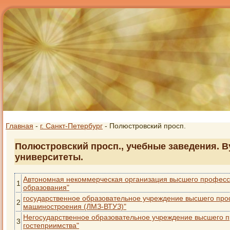
Главная
-
г. Санкт-Петербург
- Полюстровский просп.
Полюстровский просп., учебные заведения. В
университеты.
Автономная некоммерческая организация высшего професс
1
образования"
государственное образовательное учреждение высшего про
2
машиностроения (ЛМЗ-ВТУЗ)"
Негосударственное образовательное учреждение высшего п
3
гостеприимства"