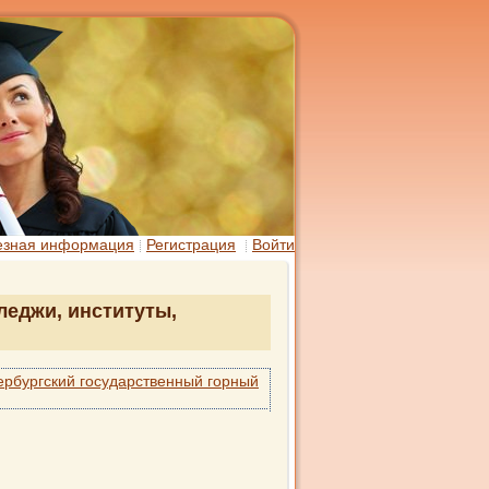
езная информация
Регистрация
Войти
леджи, институты,
ербургский государственный горный