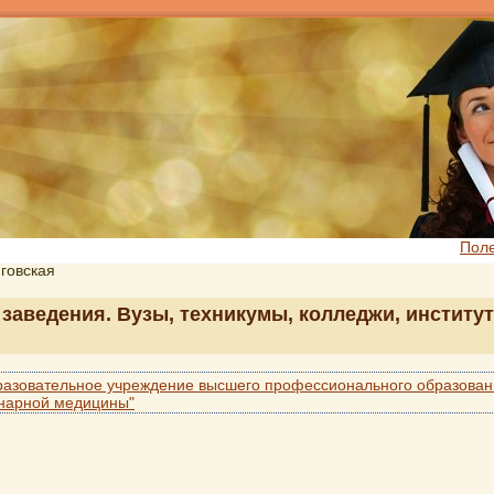
Пол
иговская
 заведения. Вузы, техникумы, колледжи, институт
разовательное учреждение высшего профессионального образовани
инарной медицины"