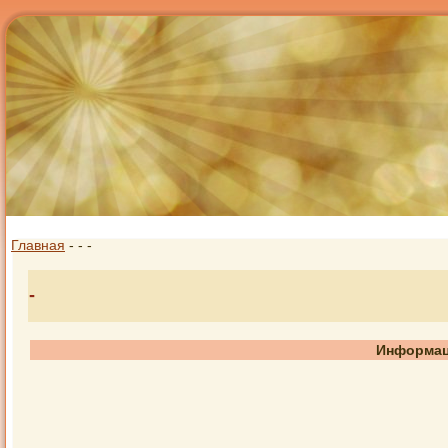
Главная
-
-
-
-
Информац